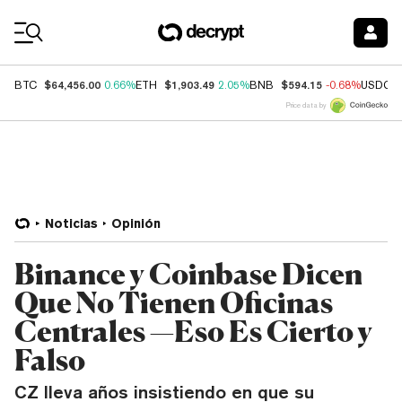
Coin Prices
$64,456.00
$1,903.49
$594.15
BTC
0.66%
ETH
2.05%
BNB
-0.68%
USDC
Price data by
Noticias
Opinión
Binance y Coinbase Dicen
Que No Tienen Oficinas
Centrales —Eso Es Cierto y
Falso
CZ lleva años insistiendo en que su