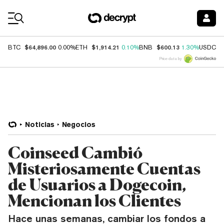
Coin Prices
$64,896.00
$1,914.21
$600.13
$
BTC
0.00%
ETH
0.10%
BNB
1.30%
USDC
Price data by
Noticias
Negocios
Coinseed Cambió
Misteriosamente Cuentas
de Usuarios a Dogecoin,
Mencionan los Clientes
Hace unas semanas, cambiar los fondos a