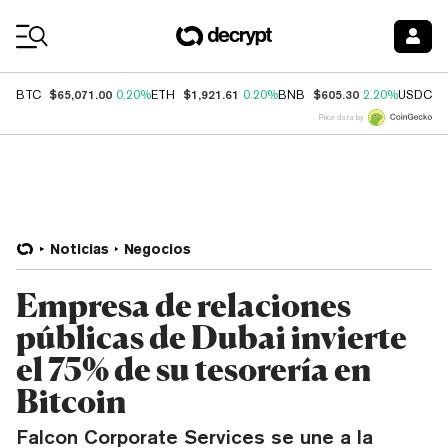
Coin Prices
$65,071.00
$1,921.61
$605.30
$
BTC
0.20%
ETH
0.20%
BNB
2.20%
USDC
Price data by
Noticias
Negocios
Empresa de relaciones
públicas de Dubai invierte
el 75% de su tesorería en
Bitcoin
Falcon Corporate Services se une a la