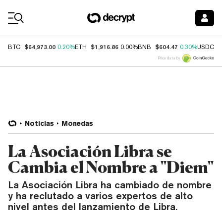
Coin Prices
$64,973.00
$1,916.86
$604.47
$
BTC
0.20%
ETH
0.00%
BNB
0.30%
USDC
Price data by
Noticias
Monedas
La Asociación Libra se
Cambia el Nombre a "Diem"
La Asociación Libra ha cambiado de nombre
y ha reclutado a varios expertos de alto
nivel antes del lanzamiento de Libra.