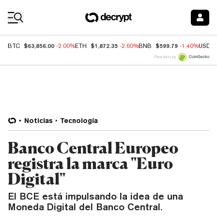
Coin Prices
$63,856.00
$1,872.35
$599.79
BTC
-2.00%
ETH
-2.60%
BNB
-1.40%
USDC
Price data by
Noticias
Tecnología
Banco Central Europeo
registra la marca "Euro
Digital"
El BCE está impulsando la idea de una
Moneda Digital del Banco Central.