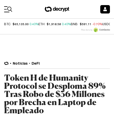
Coin Prices
$65,135.00
$1,918.58
$591.11
BTC
0.40%
ETH
0.40%
BNB
-0.70%
USDC
Price data by
Noticias
DeFi
Token H de Humanity
Protocol se Desploma 89%
Tras Robo de $36 Millones
por Brecha en Laptop de
Empleado