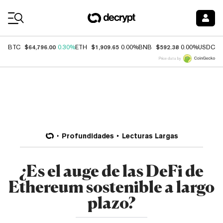
Coin Prices
$64,796.00
$1,909.65
$592.38
$
BTC
0.30%
ETH
0.00%
BNB
0.00%
USDC
Price data by
Profundidades
Lecturas Largas
¿Es el auge de las DeFi de
Ethereum sostenible a largo
plazo?