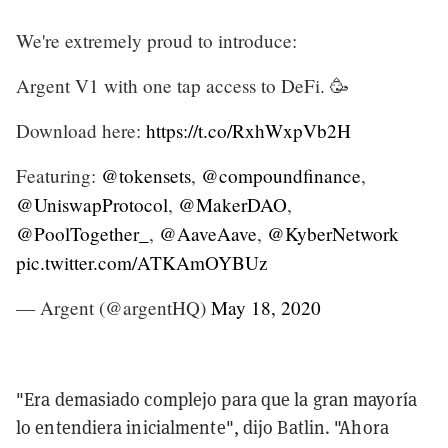
We're extremely proud to introduce:
Argent V1 with one tap access to DeFi. 🥳
Download here:
https://t.co/RxhWxpVb2H
Featuring:
@tokensets
,
@compoundfinance
,
@UniswapProtocol
,
@MakerDAO
,
@PoolTogether_
,
@AaveAave
,
@KyberNetwork
pic.twitter.com/ATKAmOYBUz
— Argent (@argentHQ)
May 18, 2020
"Era demasiado complejo para que la gran mayoría
lo entendiera inicialmente", dijo Batlin. "Ahora