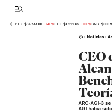
Coin Prices
BTC
$64,744.00
-0.40%
ETH
$1,912.85
-0.30%
BNB
$600.
Noticias
Ar
CEO d
Alcan
Bench
Teorí
ARC-AGI-3 se 
AGI había sid