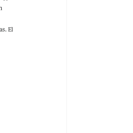
n
as. El