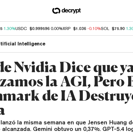
95
1.30%
USDC
$0.999596
0.00%
XRP
$1.036
-0.10%
SOL
$75.90
1.3
tificial Intelligence
e Nvidia Dice que y
zamos la AGI, Pero 
mark de IA Destruy
a
lanzó la misma semana en que Jensen Huang de
o alcanzada. Gemini obtuvo un 0,37%. GPT-5.4 lo