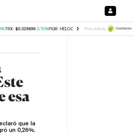
0%
TRX
$0.329896
0.70%
FIGR_HELOC
$1.001
-2.70%
HYPE
$54.77
Price data by
a
Este
e esa
claró que la
gró un 0,26%.