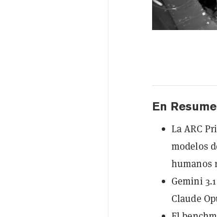
En Resume
La ARC Pri
modelos de
humanos r
Gemini 3.1
Claude Opu
El benchma