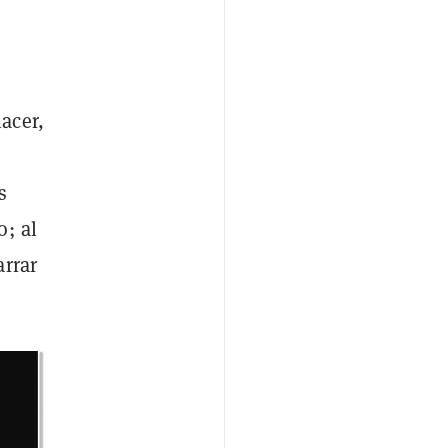
acer,
s
; al
arrar