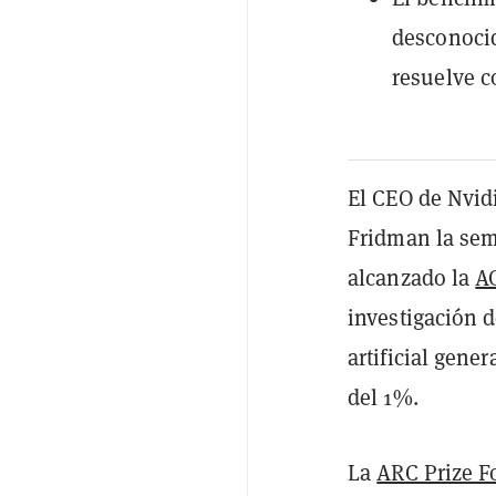
desconocid
resuelve c
El CEO de Nvid
Fridman la se
alcanzado la
A
investigación 
artificial gene
del 1%.
La
ARC Prize F