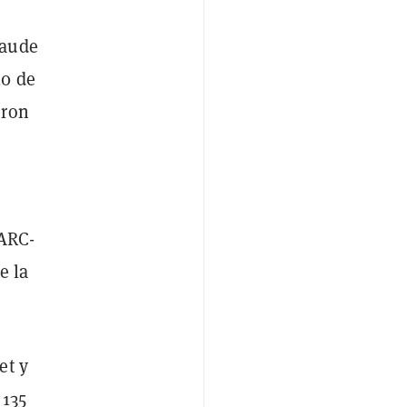
laude
20 de
eron
 ARC-
e la
et y
 135