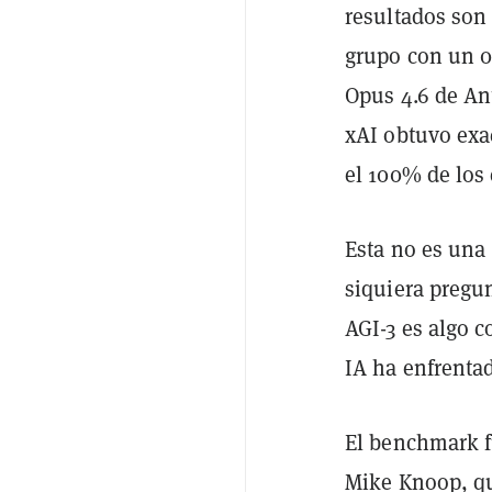
resultados son 
grupo con un 0
Opus 4.6 de An
xAI obtuvo exa
el 100% de los
Esta no es una
siquiera pregun
AGI-3 es algo c
IA ha enfrenta
El benchmark f
Mike Knoop, q