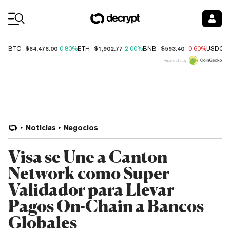
Coin Prices
$64,476.00
$1,902.77
$593.40
BTC
0.80%
ETH
2.00%
BNB
-0.60%
USDC
Price data by
Noticias
Negocios
Visa se Une a Canton
Network como Super
Validador para Llevar
Pagos On-Chain a Bancos
Globales