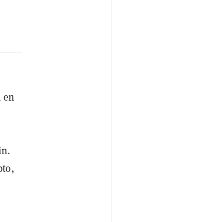
m en
in.
pto,