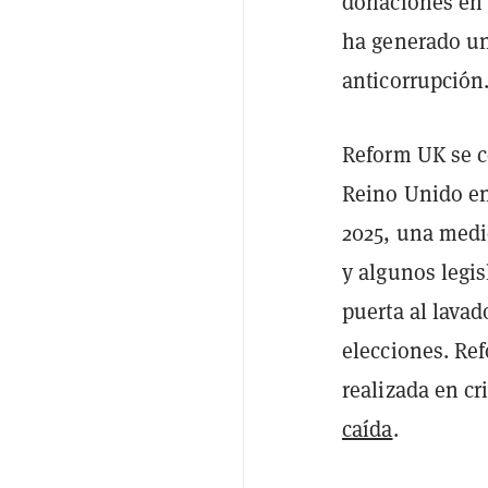
donaciones en c
ha generado un 
anticorrupción
Reform UK se co
Reino Unido e
2025, una medid
y algunos legis
puerta al lavad
elecciones. Re
realizada en cr
caída
.