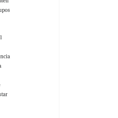
bién
rupos
l
e
encia
a
e
star