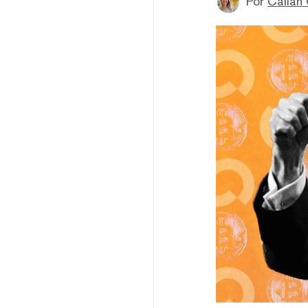
Por
Callan 