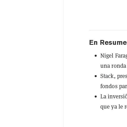
En Resume
Nigel Fara
una ronda 
Stack, pre
fondos par
La inversi
que ya le 