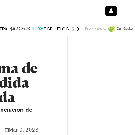
TRX
$0.327172
0.10%
FIGR_HELOC
$1.007
-2.70%
HYPE
$54.40
-2.
Price data by
rma de
idida
nda
anciación de
Mar 9, 2026