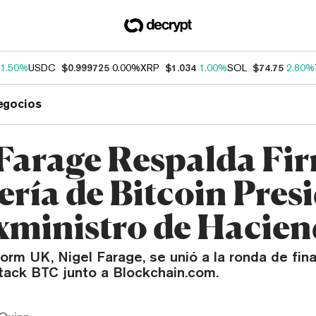
1.50%
USDC
$0.999725
0.00%
XRP
$1.034
1.00%
SOL
$74.75
2.80%
egocios
 Farage Respalda Fi
ería de Bitcoin Pres
xministro de Hacie
form UK, Nigel Farage, se unió a la ronda de fin
tack BTC junto a Blockchain.com.