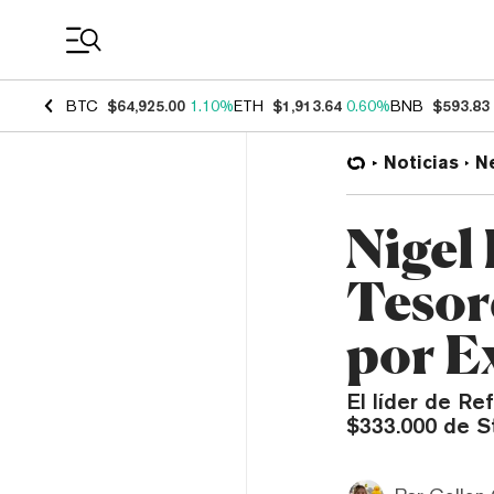
Coin Prices
BTC
$64,925.00
1.10%
ETH
$1,913.64
0.60%
BNB
$593.83
Noticias
N
Nigel
Tesor
por E
El líder de Re
$333.000 de S