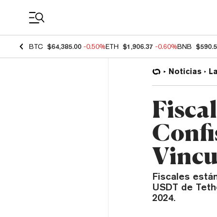
Coin Prices
BTC
$64,385.00
-0.50%
ETH
$1,906.37
-0.60%
BNB
$590.
Noticias
L
Fisca
Confi
Vincu
Fiscales está
USDT de Tethe
2024.