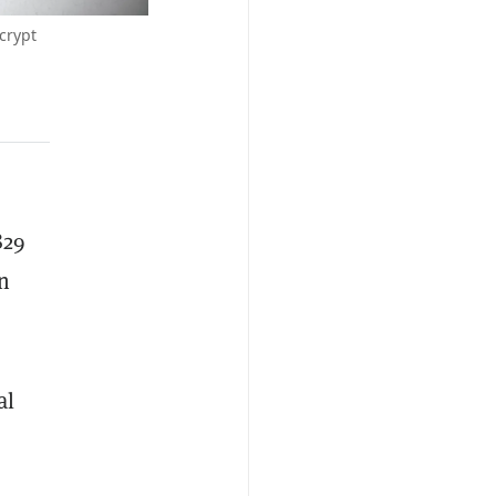
crypt
829
n
al