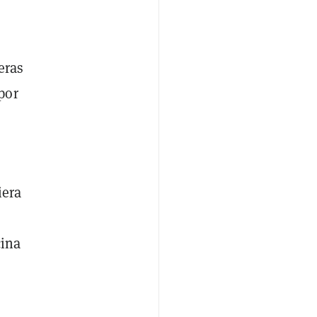
eras
por
iera
cina