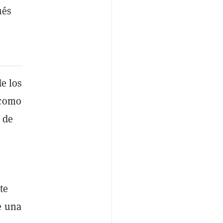
ués
de los
 como
 de
te
e una