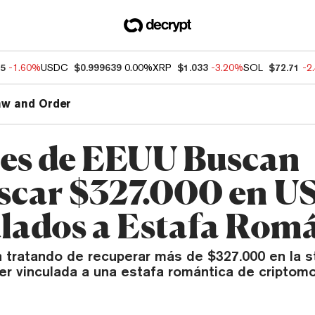
55
-1.60%
USDC
$0.999639
0.00%
XRP
$1.033
-3.20%
SOL
$72.71
-2
aw and Order
les de EEUU Buscan
scar $327.000 en 
lados a Estafa Rom
n tratando de recuperar más de $327.000 en la s
r vinculada a una estafa romántica de criptom