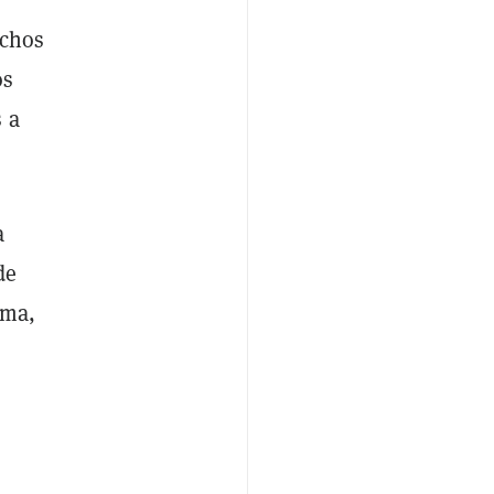
echos
os
 a
a
de
ima,