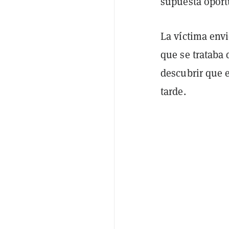
supuesta oport
La víctima env
que se trataba 
descubrir que e
tarde.