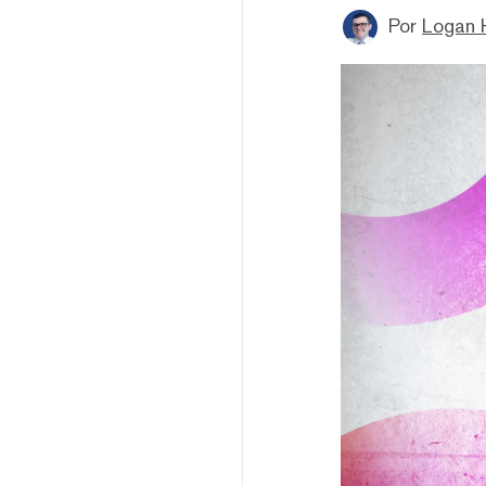
Por
Logan 