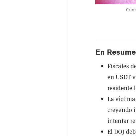
Crim
En Resume
Fiscales d
en USDT v
residente l
La víctima
creyendo i
intentar re
El DOJ deb