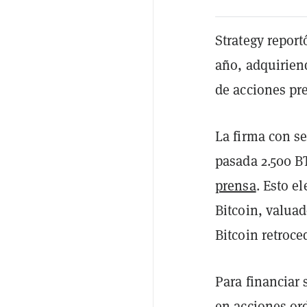
Strategy repor
año, adquiriend
de acciones pre
La firma con s
pasada 2.500 B
prensa
. Esto e
Bitcoin, valua
Bitcoin retroce
Para financiar 
en acciones ord