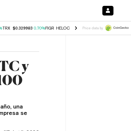
%
TRX
$0.329983
0.70%
FIGR_HELOC
$1.001
-2.70%
HYPE
$54.76
0
Price data by
TC y
.100
 año, una
empresa se