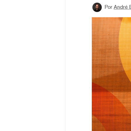
Por
André 