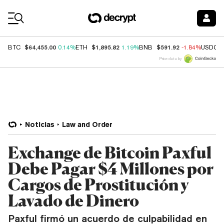
Coin Prices
$64,455.00
$1,895.82
$591.92
BTC
0.14%
ETH
1.19%
BNB
-1.84%
USDC
Price data by
Noticias
Law and Order
Exchange de Bitcoin Paxful
Debe Pagar $4 Millones por
Cargos de Prostitución y
Lavado de Dinero
Paxful firmó un acuerdo de culpabilidad en