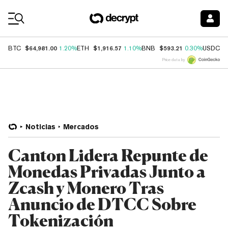
Coin Prices
$64,981.00
$1,916.57
$593.21
$
BTC
1.20%
ETH
1.10%
BNB
0.30%
USDC
Price data by
Noticias
Mercados
Canton Lidera Repunte de
Monedas Privadas Junto a
Zcash y Monero Tras
Anuncio de DTCC Sobre
Tokenización