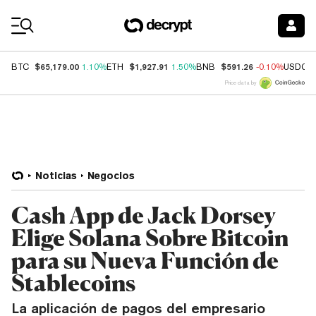
Coin Prices
$65,179.00
$1,927.91
$591.26
BTC
1.10%
ETH
1.50%
BNB
-0.10%
USDC
Price data by
Noticias
Negocios
Cash App de Jack Dorsey
Elige Solana Sobre Bitcoin
para su Nueva Función de
Stablecoins
La aplicación de pagos del empresario