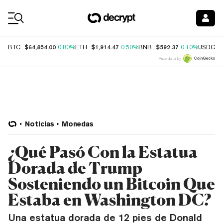
Coin Prices
$64,854.00
$1,914.47
$592.37
$
BTC
0.80%
ETH
0.50%
BNB
0.10%
USDC
Price data by
Noticias
Monedas
¿Qué Pasó Con la Estatua
Dorada de Trump
Sosteniendo un Bitcoin Que
Estaba en Washington DC?
Una estatua dorada de 12 pies de Donald