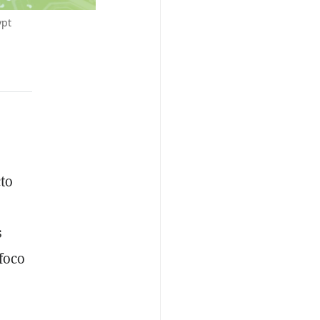
ypt
to
s
foco