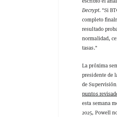
escribió el an
Decrypt
. "Si B
completo finalm
resultado prob
normalidad, ce
tasas."
La próxima sem
presidente de l
de Supervisión
puntos revisad
esta semana mo
2025, Powell n