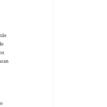
más
de
os
nsan
mo