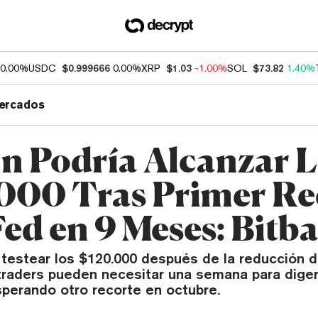
0.00%
USDC
$0.999666
0.00%
XRP
$1.03
-1.00%
SOL
$73.82
1.40%
ercados
in Podría Alcanzar 
000 Tras Primer Re
Fed en 9 Meses: Bitb
 testear los $120.000 después de la reducción d
traders pueden necesitar una semana para digeri
perando otro recorte en octubre.