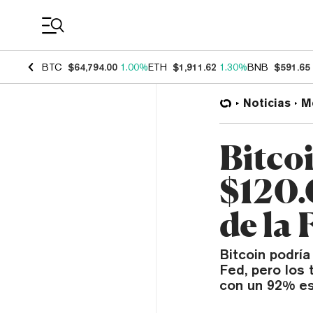
Coin Prices
BTC
$64,794.00
1.00%
ETH
$1,911.62
1.30%
BNB
$591.65
Noticias
M
Bitco
$120.
de la 
Bitcoin podría
Fed, pero los 
con un 92% es