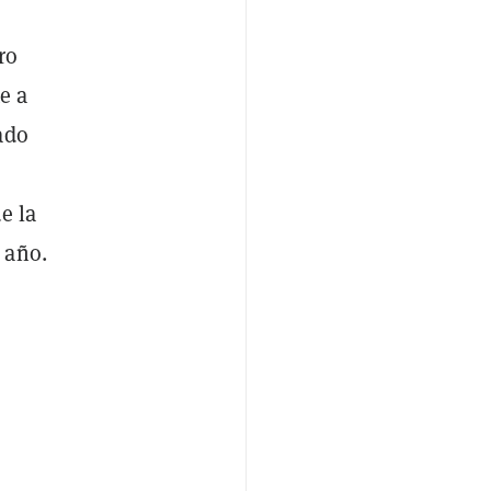
ro
e a
ado
e la
 año.