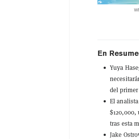
Wh
En Resume
Yuya Haseg
necesitará
del primer
El analist
$120,000, 
tras esta m
Jake Ostro