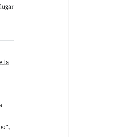
lugar
e la
a
00",