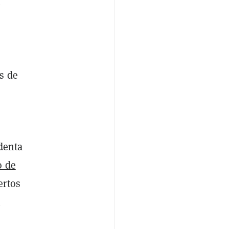
n
o
s de
identa
o de
ertos
n