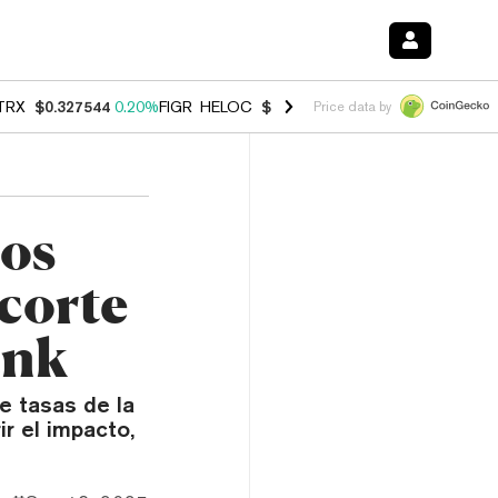
TRX
$0.327544
0.20%
FIGR_HELOC
$1.035
1.40%
HYPE
$55.84
2.50
Price data by
Los
corte
ank
e tasas de la
r el impacto,