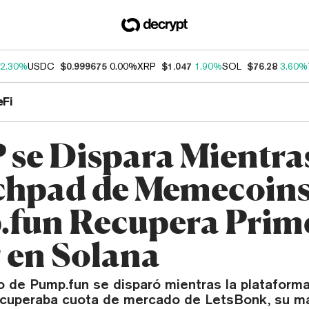
2.30%
USDC
$0.999675
0.00%
XRP
$1.047
1.90%
SOL
$76.28
3.60%
eFi
se Dispara Mientras
hpad de Memecoin
fun Recupera Prim
 en Solana
vo de Pump.fun se disparó mientras la plataform
cuperaba cuota de mercado de LetsBonk, su m