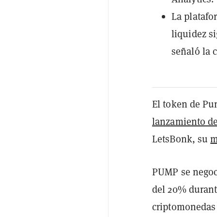
La platafo
liquidez s
señaló la 
El token de Pu
lanzamiento d
LetsBonk, su
m
PUMP se negoc
del 20% durante
criptomoneda