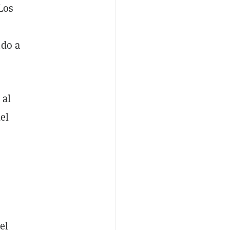
Los
ndo a
 al
el
el