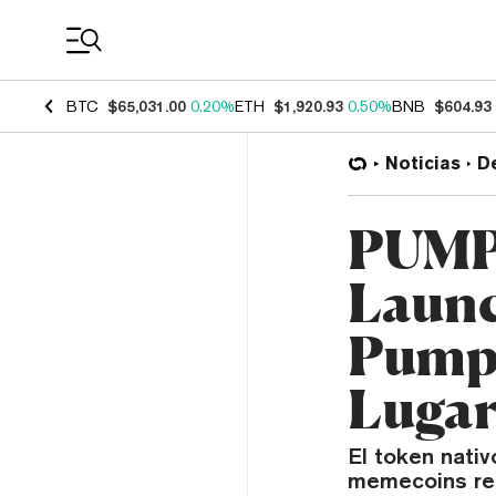
Coin Prices
BTC
$65,031.00
0.20%
ETH
$1,920.93
0.50%
BNB
$604.93
Noticias
D
PUMP 
Launc
Pump.
Lugar
El token nati
memecoins re