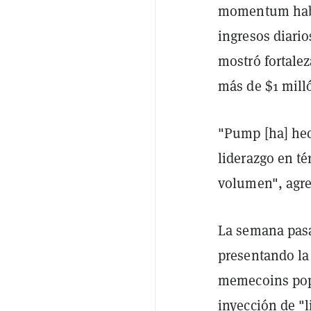
momentum habí
ingresos diari
mostró fortale
más de $1 mill
"Pump [ha] hec
liderazgo en t
volumen", agre
La semana pas
presentando la
memecoins popu
inyección de "l