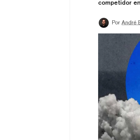
competidor en
Por
André 