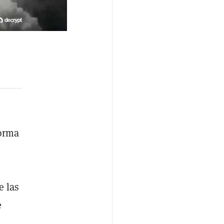
forma
e las
e