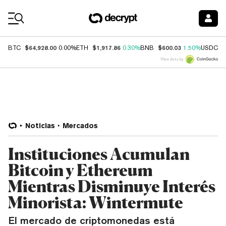
Coin Prices
$64,928.00
$1,917.86
$600.03
$
BTC
0.00%
ETH
0.30%
BNB
1.50%
USDC
Price data by
Noticias
Mercados
Instituciones Acumulan
Bitcoin y Ethereum
Mientras Disminuye Interés
Minorista: Wintermute
El mercado de criptomonedas está