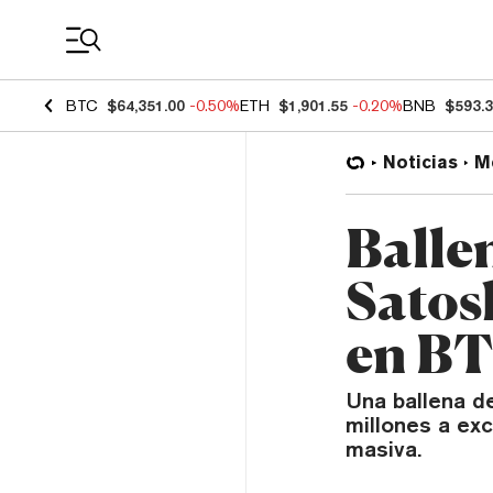
Coin Prices
BTC
$64,351.00
-0.50%
ETH
$1,901.55
-0.20%
BNB
$593.
Noticias
M
Ballen
Satos
en BT
Una ballena de
millones a ex
masiva.