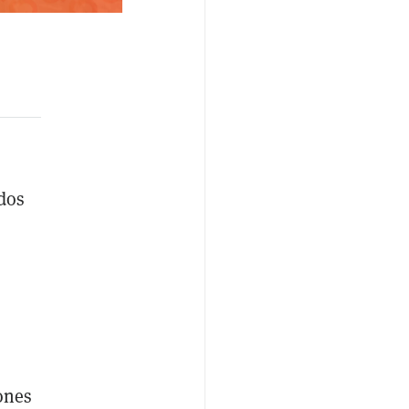
ados
ones