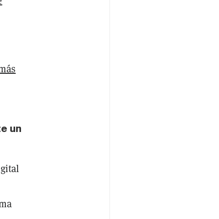
e
 más
te un
gital
ima