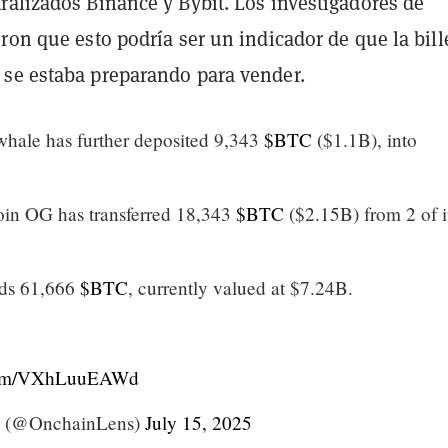
ralizados Binance y Bybit. Los investigadores de
ron que esto podría ser un indicador de que la bill
se estaba preparando para vender.
whale has further deposited 9,343
$BTC
($1.1B), into
tcoin OG has transferred 18,343
$BTC
($2.15B) from 2 of i
ds 61,666
$BTC
, currently valued at $7.24B.
.com/VXhLuuEAWd
s (@OnchainLens)
July 15, 2025