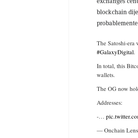
exchanges cent
blockchain dije
probablemente 
The Satoshi-era 
#GalaxyDigital
.
In total, this Bi
wallets.
The OG now hol
Addresses:
-…
pic.twitter
— Onchain Len