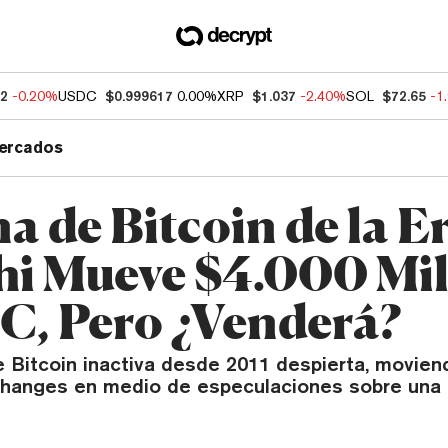
32
-0.20%
USDC
$0.999617
0.00%
XRP
$1.037
-2.40%
SOL
$72.65
-1
ercados
a de Bitcoin de la E
hi Mueve $4.000 Mi
C, Pero ¿Venderá?
 Bitcoin inactiva desde 2011 despierta, moviend
changes en medio de especulaciones sobre una 