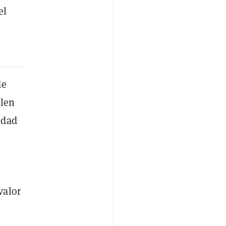
el
de
alen
idad
valor