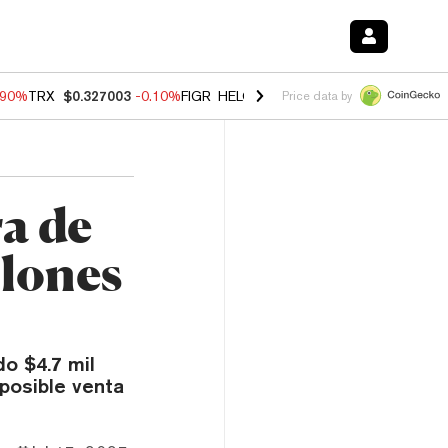
.90%
TRX
$0.327003
-0.10%
FIGR_HELOC
$1.035
-1.20%
HYPE
$55.7
Price data by
ra de
llones
o $4.7 mil
posible venta