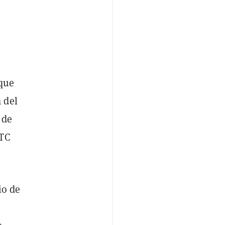
 que
 del
 de
BTC
io de