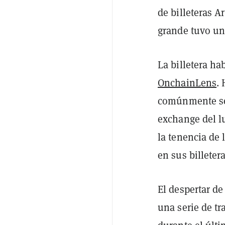
de billeteras A
grande tuvo un
La billetera ha
OnchainLens
.
comúnmente se 
exchange del l
la tenencia de
en sus billeter
El despertar de
una serie de tr