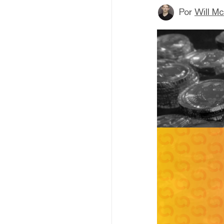
Por
Will M