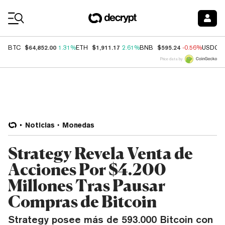
Coin Prices
$64,852.00
$1,911.17
$595.24
BTC
1.31%
ETH
2.61%
BNB
-0.56%
USDC
Price data by
Noticias
Monedas
Strategy Revela Venta de
Acciones Por $4.200
Millones Tras Pausar
Compras de Bitcoin
Strategy posee más de 593.000 Bitcoin con