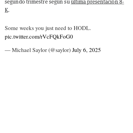
segundo trimestre según su
última presentación 8-
K
.
Some weeks you just need to HODL.
pic.twitter.com/rVcFQkFoG0
— Michael Saylor (@saylor)
July 6, 2025