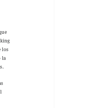
 que
aking
 los
 la
s.
as
l