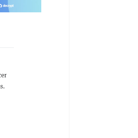
cer
s.