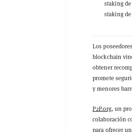
staking de
staking de
Los poseedores
blockchain vin
obtener recomp
promete segurid
y menores barr
P2P.org
, un pr
colaboración c
para ofrecer u