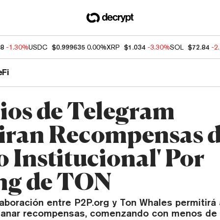
38
-1.30%
USDC
$0.999635
0.00%
XRP
$1.034
-3.30%
SOL
$72.84
-2
eFi
ios de Telegram
iran Recompensas 
 Institucional' Por
ng de TON
aboración entre P2P.org y Ton Whales permitirá 
ganar recompensas, comenzando con menos de 