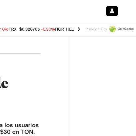
.10%
TRX
$0.326705
-0.30%
FIGR_HELOC
$1.02
-0.80%
HYPE
$55.86
Price data by
de
a los usuarios
$30 en TON.