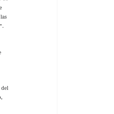
e
 las
".
e
 del
o,