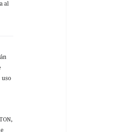
a al
rán
e
e uso
 TON,
de