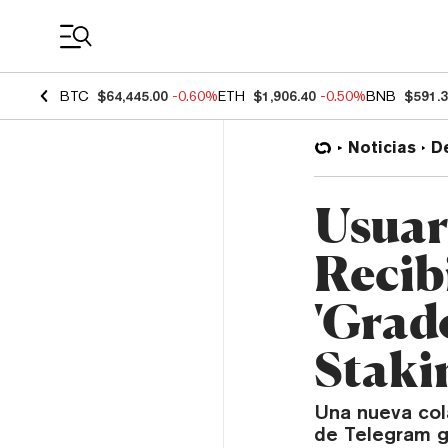
Coin Prices
BTC
$64,445.00
-0.60%
ETH
$1,906.40
-0.50%
BNB
$591.
Noticias
D
Usuar
Recib
'Grado
Staki
Una nueva col
de Telegram 