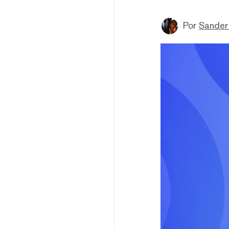
Por
Sander