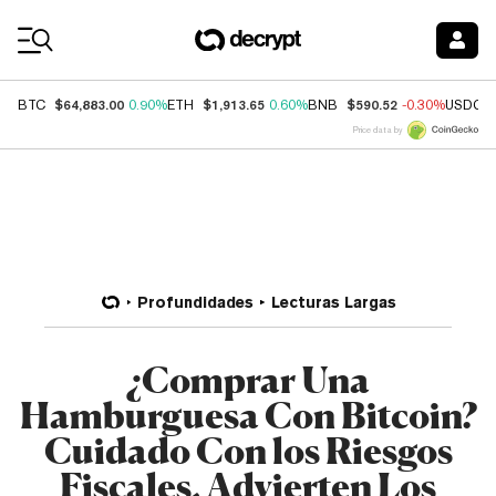
Coin Prices
$64,883.00
$1,913.65
$590.52
BTC
0.90%
ETH
0.60%
BNB
-0.30%
USDC
Price data by
Profundidades
Lecturas Largas
¿Comprar Una
Hamburguesa Con Bitcoin?
Cuidado Con los Riesgos
Fiscales, Advierten Los