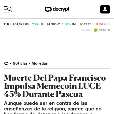
Coin Prices
$64,371.00
$1,905.81
$592.28
BTC
0.20%
ETH
1.80%
BNB
-1.00%
USDC
Price data by
Noticias
Monedas
Muerte Del Papa Francisco
Impulsa Memecoin LUCE
45% Durante Pascua
Aunque puede ser en contra de las
enseñanzas de la religión, parece que no