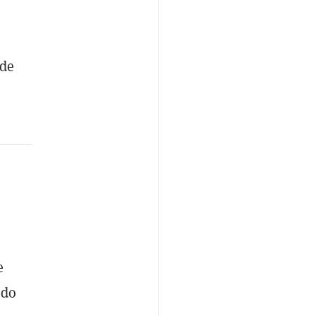
 de
e
ado