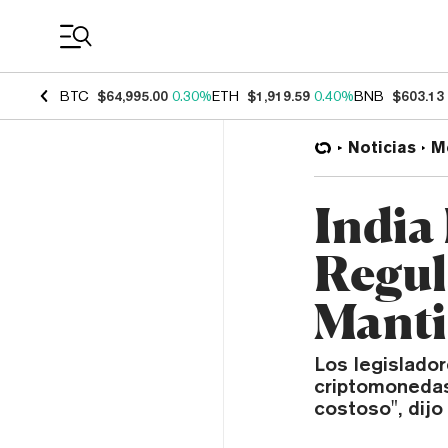
Coin Prices
BTC
$64,995.00
0.30%
ETH
$1,919.59
0.40%
BNB
$603.13
Noticias
M
India
Regul
Manti
Los legislador
criptomonedas,
costoso", dij