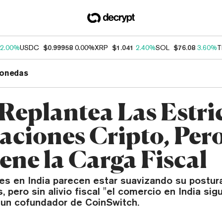
2.00%
USDC
$0.99958
0.00%
XRP
$1.041
2.40%
SOL
$76.08
3.60%
T
onedas
 Replantea Las Estri
aciones Cripto, Per
ene la Carga Fiscal
es en India parecen estar suavizando su postur
 pero sin alivio fiscal "el comercio en India sig
o un cofundador de CoinSwitch.