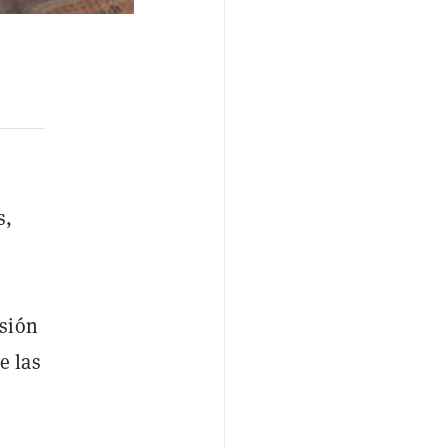
s,
isión
e las