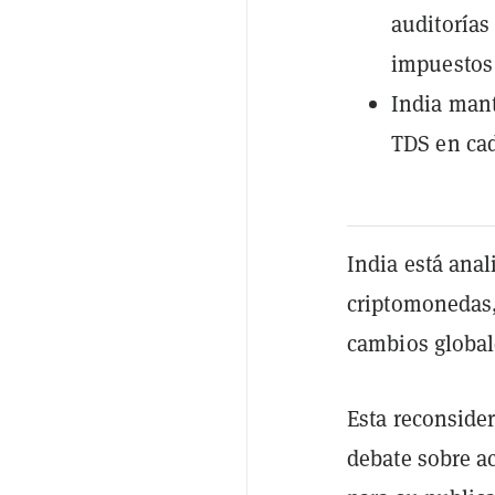
auditorías
impuestos
India mant
TDS en cad
India está ana
criptomonedas,
cambios global
Esta reconside
debate sobre a