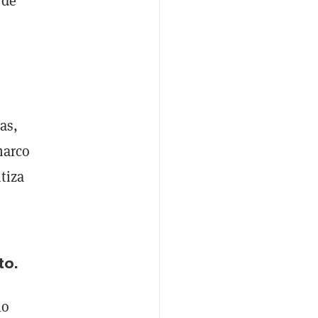
 de
as,
marco
tiza
to.
no