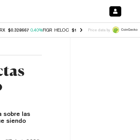
RX
$0.328667
0.40%
FIGR_HELOC
$1.038
1.00%
HYPE
$54.78
0.80
Price data by
ctas
o
a sobre las
ue siendo