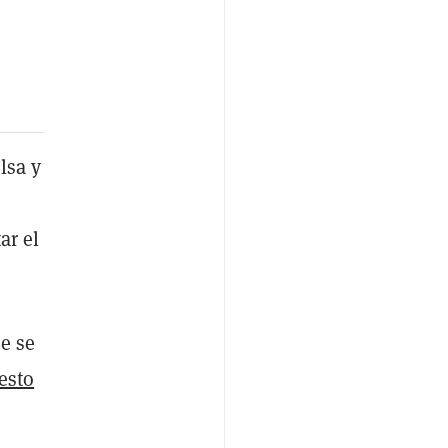
lsa y
ar el
e se
esto