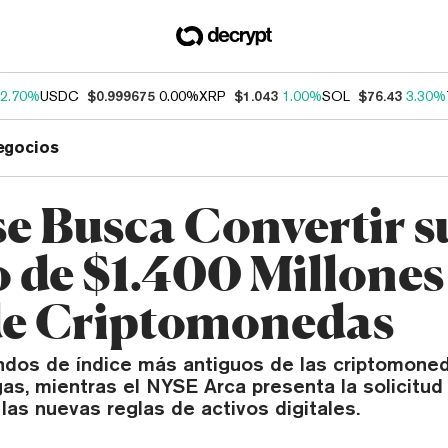
2.70%
USDC
$0.999675
0.00%
XRP
$1.043
1.00%
SOL
$76.43
3.30%
egocios
se Busca Convertir s
 de $1.400 Millones
e Criptomonedas
ndos de índice más antiguos de las criptomone
gas, mientras el NYSE Arca presenta la solicitud 
las nuevas reglas de activos digitales.