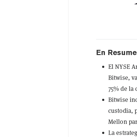
En Resume
El NYSE Ar
Bitwise, v
75% de la c
Bitwise in
custodia,
Mellon par
La estrate