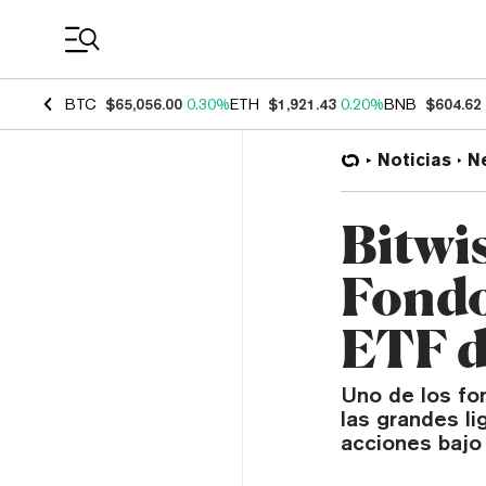
Coin Prices
BTC
$65,056.00
0.30%
ETH
$1,921.43
0.20%
BNB
$604.62
Noticias
N
Bitwi
Fondo
ETF d
Uno de los fo
las grandes li
acciones bajo 