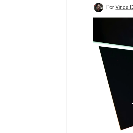
Por
Vince D