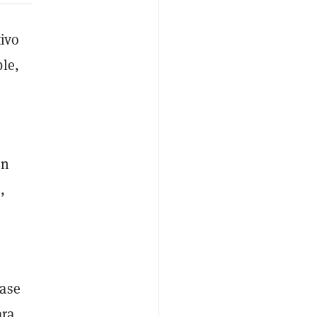
ivo
le,
un
,
base
ara