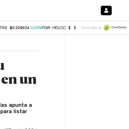
TRX
$0.328534
0.20%
FIGR_HELOC
$1.007
-2.70%
HYPE
$54.78
-2.
Price data by
u
 en un
das apunta a
para listar