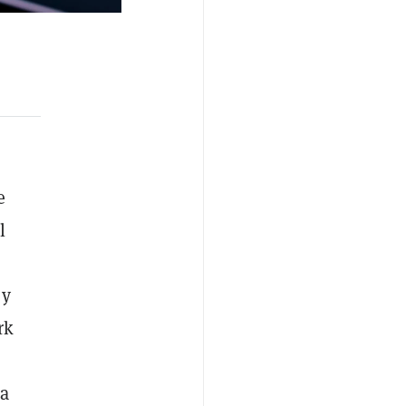
e
l
 y
rk
ca