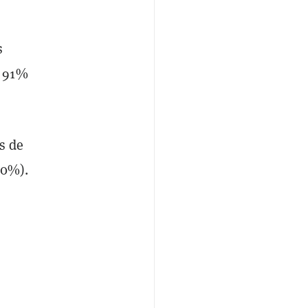
s
l 91%
s de
70%).