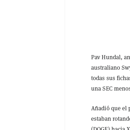
Pav Hundal, an
australiano Swy
todas sus fich
una SEC menos 
Añadió que el 
estaban rotan
(DOGE) hacia
X