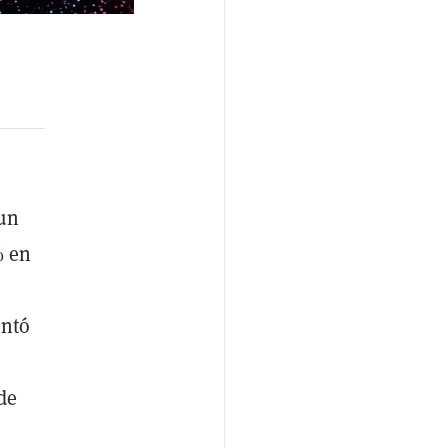
 un
% en
entó
de