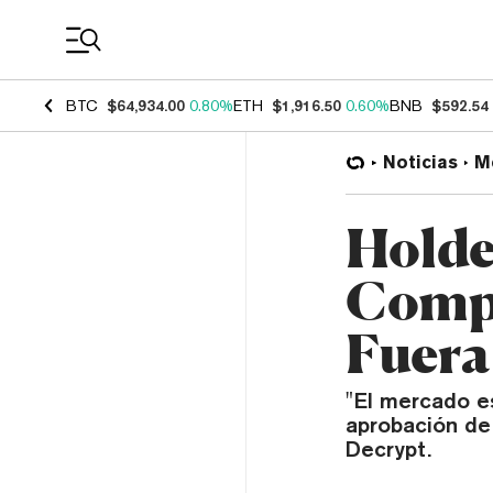
Coin Prices
BTC
$64,934.00
0.80%
ETH
$1,916.50
0.60%
BNB
$592.54
Noticias
M
Holde
Compr
Fuera
"El mercado e
aprobación de
Decrypt.