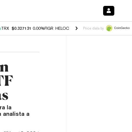
%
TRX
$0.327131
0.00%
FIGR_HELOC
$1.029
1.20%
HYPE
$54.50
-2.
Price data by
an
TF
as
ra la
 analista a