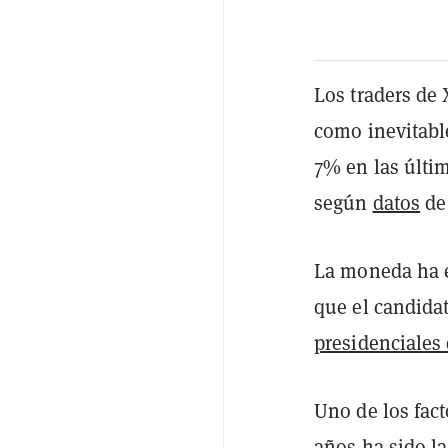
Los traders de
como inevitable
7% en las últim
según
datos
de
La moneda ha e
que el candida
presidenciales
Uno de los fac
años ha sido la