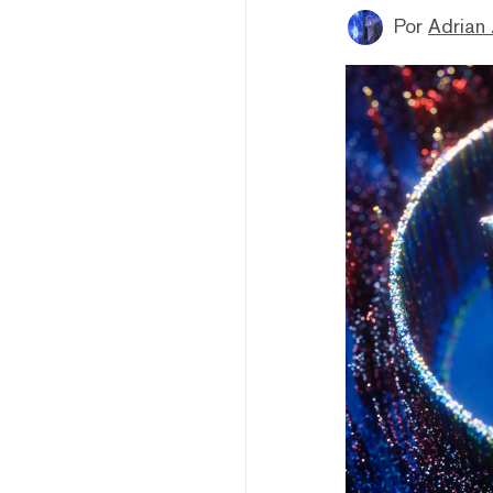
Por
Adrian