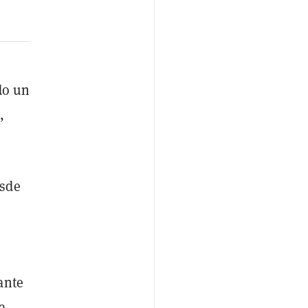
do un
,
esde
ante
a