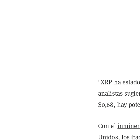
"XRP ha estado
analistas sugie
$0,68, hay pot
Con el
inminen
Unidos, los tr