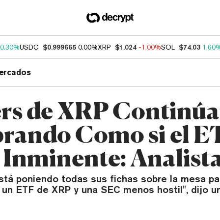
0.30%
USDC
$0.999665
0.00%
XRP
$1.024
-1.00%
SOL
$74.03
1.60
ercados
rs de XRP Continú
ando Como si el E
 Inminente: Analist
stá poniendo todas sus fichas sobre la mesa pa
 un ETF de XRP y una SEC menos hostil", dijo un