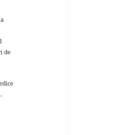
la
l
n de
edice
.