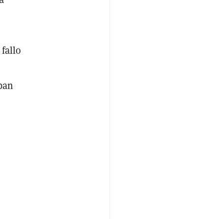
fallo
aban