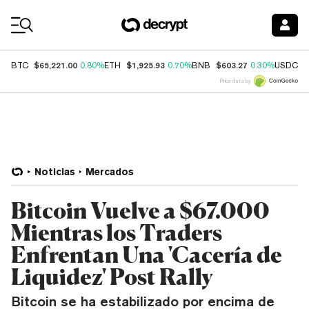
Coin Prices
$65,221.00
$1,925.93
$603.27
$
BTC
0.80%
ETH
0.70%
BNB
0.30%
USDC
Price data by
Noticias
Mercados
Bitcoin Vuelve a $67.000
Mientras los Traders
Enfrentan Una 'Cacería de
Liquidez' Post Rally
Bitcoin se ha estabilizado por encima de