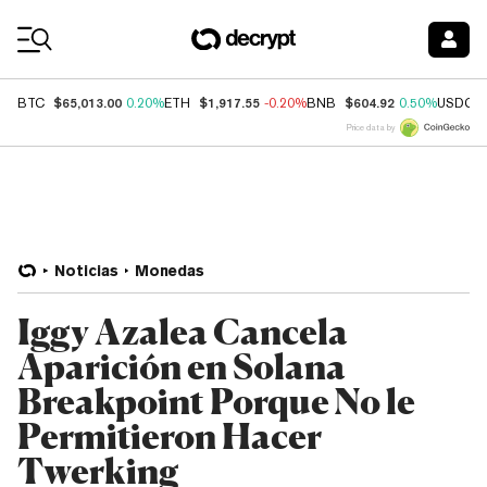
Coin Prices
$65,013.00
$1,917.55
$604.92
BTC
0.20%
ETH
-0.20%
BNB
0.50%
USDC
Price data by
Noticias
Monedas
Iggy Azalea Cancela
Aparición en Solana
Breakpoint Porque No le
Permitieron Hacer
Twerking