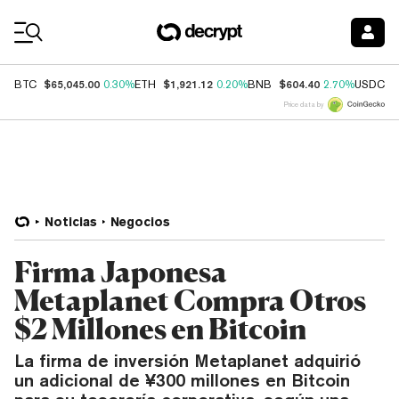
Coin Prices
$65,045.00
$1,921.12
$604.40
$
BTC
0.30%
ETH
0.20%
BNB
2.70%
USDC
Price data by
Noticias
Negocios
Firma Japonesa
Metaplanet Compra Otros
$2 Millones en Bitcoin
La firma de inversión Metaplanet adquirió
un adicional de ¥300 millones en Bitcoin