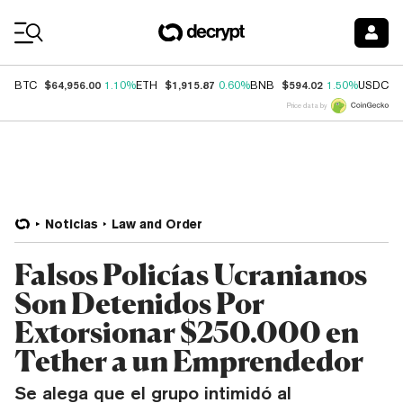
Coin Prices
$64,956.00
$1,915.87
$594.02
$
BTC
1.10%
ETH
0.60%
BNB
1.50%
USDC
Price data by
Noticias
Law and Order
Falsos Policías Ucranianos
Son Detenidos Por
Extorsionar $250.000 en
Tether a un Emprendedor
Se alega que el grupo intimidó al