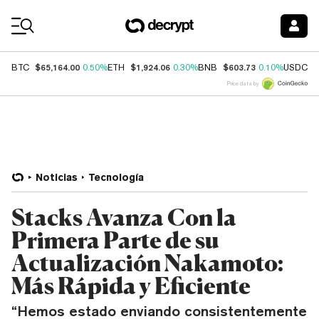
Coin Prices
$65,164.00
$1,924.06
$603.73
$
BTC
0.50%
ETH
0.30%
BNB
0.10%
USDC
Price data by
Noticias
Tecnología
Stacks Avanza Con la
Primera Parte de su
Actualización Nakamoto:
Más Rápida y Eficiente
“Hemos estado enviando consistentemente