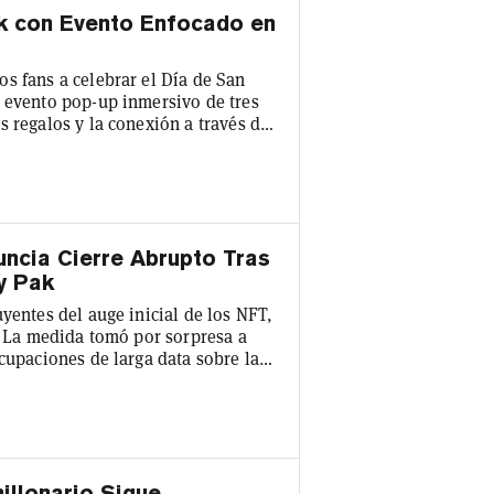
k con Evento Enfocado en
s fans a celebrar el Día de San
n evento pop-up inmersivo de tres
s regalos y la conexión a través de
, la activación invita a los
lly y Pengu (también conocido como
dgy Penguins. El equipo dijo a
ncia Cierre Abrupto Tras
y Pak
yentes del auge inicial de los NFT,
o. La medida tomó por sorpresa a
cupaciones de larga data sobre las
preservación a largo plazo del arte
 fácil de usar para los NFT, Nifty
ta de crédito, wallets custodiales y
illonario Sigue