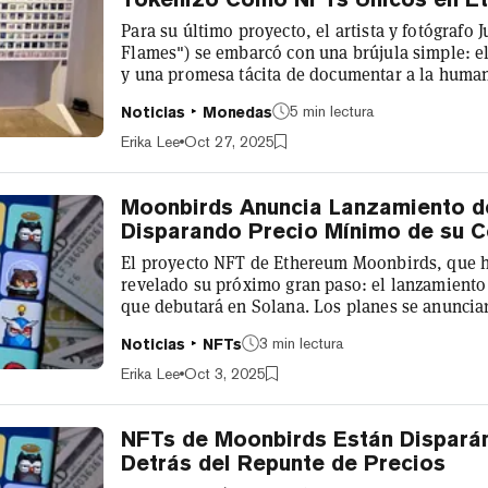
Para su último proyecto, el artista y fotógrafo
Flames") se embarcó con una brújula simple: e
y una promesa tácita de documentar a la humani
resultado es "Moments of the Unknown", un arc
5 min lectura
Noticias
Monedas
presentado como una exhibición en Glitch Galle
Blocks Marfa Weekend este mes, y una proyecc
Erika Lee
Oct 27, 2025
Theater. Decrypt se reunió co...
Moonbirds Anuncia Lanzamiento d
Disparando Precio Mínimo de su 
El proyecto NFT de Ethereum Moonbirds, que h
revelado su próximo gran paso: el lanzamiento
que debutará en Solana. Los planes se anunciar
Moonbirds Birbhalla junto a Token 2049 en Sin
3 min lectura
Noticias
NFTs
partidarios originales y nuevos holders. Una p
el token se lanzará "pronto(ish)". La colecció
Erika Lee
Oct 3, 2025
múltiples propietarios desde su lanz...
NFTs de Moonbirds Están Dispará
Detrás del Repunte de Precios