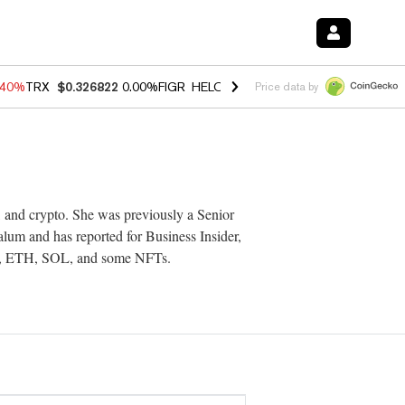
.40%
TRX
$0.326822
0.00%
FIGR_HELOC
$1.035
1.50%
HYPE
$56.59
Price data by
s, and crypto. She was previously a Senior
lum and has reported for Business Insider,
C, ETH, SOL, and some NFTs.