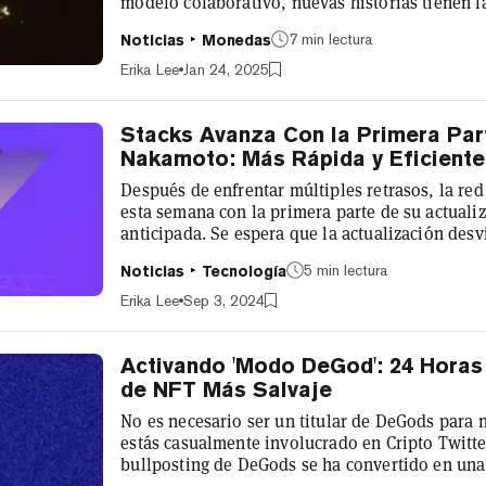
modelo colaborativo, nuevas historias tienen l
pueden surgir nuevas estrategias de monetizaci
7 min lectura
Noticias
Monedas
seguir expandiéndose mundialmente. Esto es l
tratando de lograr. Quiere llevar a la base glob
Erika Lee
Jan 24, 2025
donde los creadores pueden tener un...
Stacks Avanza Con la Primera Par
Nakamoto: Más Rápida y Eficiente
Después de enfrentar múltiples retrasos, la red
esta semana con la primera parte de su actual
anticipada. Se espera que la actualización des
la blockchain de Bitcoin, lo que permitirá un 
5 min lectura
Noticias
Tecnología
eficiente. La actualización Nakamoto, parcial
introdujo transacciones de firma simulada util
Erika Lee
Sep 3, 2024
transferencia (POX) de Stacks, donde l...
Activando 'Modo DeGod': 24 Horas
de NFT Más Salvaje
No es necesario ser un titular de DeGods para n
estás casualmente involucrado en Cripto Twitt
bullposting de DeGods se ha convertido en una 
tiempo. El nivel de pasión que rodea al proyec