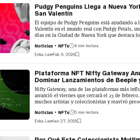
Pudgy Penguins Llega a Nueva Yor
San Valentín
El equipo de Pudgy Penguins está ayudando a lo
Valentín en el mundo real con Pudgy Petals, u
días en la Ciudad de Nueva York que destaca lo
sus coloridos personajes. Del 12 al 14 de febrero
4 min lectura
Noticias
NFTs
invitados a conocer la historia de amor de Po
Pax), personajes centrales en el universo de Pu
Erika Lee
Feb 9, 2026
Decrypt que la marca, que...
Plataforma NFT Nifty Gateway Anu
Dominar Lanzamientos de Beeple 
Nifty Gateway, una de las plataformas más influ
anunció el viernes que cerrará el 23 de febrer
muchos artistas y coleccionistas y reavivó preo
plataformas custodiales, la centralización y la 
5 min lectura
Noticias
NFTs
digital. Promocionada como una rampa de acceso
Gateway se distinguió al ofrecer pagos con tarje
Erika Lee
Jan 27, 2026
lanzam...
Por Qué Este Coleccionista Multim