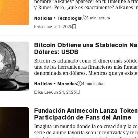
nombre "Alkanes" aparecer en tu timeline a tra
y Runes. Pero, ¿qué es exactamente? Alkanes i
contratos inteligentes sin confianza a la capa 
6 min lectura
Noticias
Tecnología
capas de ejecución externas. Permite a los desa
y lanzar tokens de forma nativa en Bitcoin, ex
Erika Lee
Jul 1, 2025
blockchain original. Desarrolla...
Bitcoin Obtiene una Stablecoin N
Dólares: USDB
Bitcoin es aclamado como el dinero más sólido
una de las herramientas financieras más funda
denominada en dólares. Mientras que ya existen
nativas, están respaldadas por Bitcoin, no por
4 min lectura
Noticias
Monedas
con el anuncio de USDB, una nueva stablecoin 
activo regulado respaldado por dólares estado
Erika Lee
Jun 24, 2025
base de Bitcoin. Creada por el e...
Fundación Animecoin Lanza Token 
Participación de Fans del Anime
Imagina un mundo donde la co-creación y la con
serie de anime favorita sean incentivadas y re