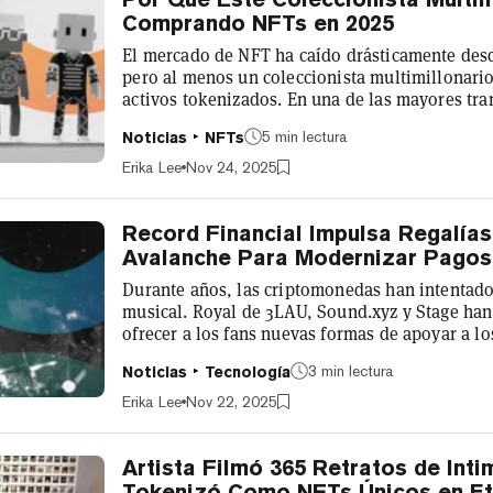
Comprando NFTs en 2025
El mercado de NFT ha caído drásticamente desde
pero al menos un coleccionista multimillonario
activos tokenizados. En una de las mayores tr
año, el empresario y coleccionista Adam Weits
5 min lectura
Noticias
NFTs
NFTs de Meebits en una única transacción extr
compra conocida de la colección, que fue lanza
Erika Lee
Nov 24, 2025
CryptoPunks, en 2021. Weitsman continúa...
Record Financial Impulsa Regalía
Avalanche Para Modernizar Pagos
Durante años, las criptomonedas han intentado 
musical. Royal de 3LAU, Sound.xyz y Stage ha
ofrecer a los fans nuevas formas de apoyar a lo
digital y participar en momentos culturales. S
3 min lectura
Noticias
Tecnología
inicial, ninguna de estas plataformas ha lograd
central de la industria o alcanzar a los músico
Erika Lee
Nov 22, 2025
fueron experimentos exitosos...
Artista Filmó 365 Retratos de Inti
Tokenizó Como NFTs Únicos en E