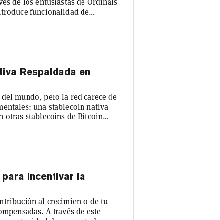
vés de los entusiastas de Ordinals
ntroduce funcionalidad de
base, sin depender de puentes o
rrolladores construir aplicaciones
pandiendo la funcionalidad de la
ativa Respaldada en
 del mundo, pero la red carece de
mentales: una stablecoin nativa
 otras stablecoins de Bitcoin
 dólares. Eso está cambiando hoy
que tiene como objetivo llevar un
unidenses directamente a la capa
para Incentivar la
tribución al crecimiento de tu
compensadas. A través de este