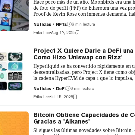
Hace poco más de un año, Moonbirds era una hi
de foto de perfil (PFP) de Ethereum una vez p
Proof de Kevin Rose con inmensa demanda, hab
medio de reacciones negativas de la comunida
6 min lectura
Noticias
NFTs
en caída libre. Los poseedores se quejaban de 
cambiantes y liderazgo cambiante. A mediados d
Erika Lee
Aug 17, 2025
proyecto había caído desde máximos d...
Project X Quiere Darle a DeFi una
Como Hizo 'Uniswap con Rizz'
Hyperliquid se ha convertido rápidamente en un
descentralizadas, pero Project X tiene como ob
la cadena HyperEVM de capa 1 que lo impulsa, y
para el ecosistema en el proceso. En un espaci
6 min lectura
Noticias
DeFi
construir plataformas similares, el equipo insis
En lugar de centrarse únicamente en la innovaci
Erika Lee
Jul 15, 2025
Decrypt pa...
Bitcoin Obtiene Capacidades de Co
Gracias a "Alkanes"
Si sigues las últimas novedades sobre Bitcoin, 