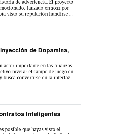
storia de advertencia. El proyecto
romocionado, lanzado en 2022 por
ía visto su reputación hundirse en
d, cambios de propiedad y precios
promesas rotas, hojas de ruta
e 2023, el precio piso del
 Inyección de Dopamina,
 actor importante en las finanzas
jetivo nivelar el campo de juego en
 busca convertirse en la interfaz
o lleno de equipos compitiendo por
te en que su estrategia se destaca.
ón técnica, Project X se sienta con
ntratos Inteligentes
es posible que hayas visto el