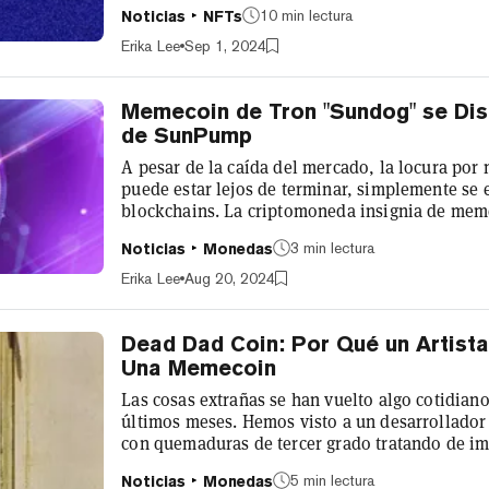
10 min lectura
Noticias
NFTs
vista en fandoms como BTS o Taylor Swift, aun
criptomonedas. Algunos titulares y miembros d
Erika Lee
Sep 1, 2024
hace mucho tiempo, el proy...
Memecoin de Tron "Sundog" se Di
de SunPump
A pesar de la caída del mercado, la locura por
puede estar lejos de terminar, simplemente se
blockchains. La criptomoneda insignia de me
está en alza desde su lanzamiento el 15 de ago
3 min lectura
Noticias
Monedas
Twitter como la primera criptomoneda de meme
momento de escribir esto, su capitalización d
Erika Lee
Aug 20, 2024
millones después de alcanzar los $325 millones.
Dead Dad Coin: Por Qué un Artista
Una Memecoin
Las cosas extrañas se han vuelto algo cotidiano
últimos meses. Hemos visto a un desarrollador 
con quemaduras de tercer grado tratando de im
un supuesto incesto para inducir a los traders 
5 min lectura
Noticias
Monedas
memecoin, además hemos visto a raperos y estr