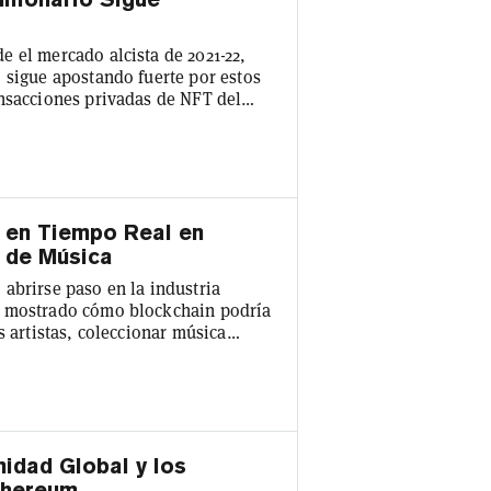
 el mercado alcista de 2021-22,
 sigue apostando fuerte por estos
ansacciones privadas de NFT del
man adquirió recientemente 229
abursátil, marcando la mayor
da por Larva Labs, creador de
s en Tiempo Real en
 de Música
abrirse paso en la industria
n mostrado cómo blockchain podría
s artistas, coleccionar música
in embargo, a pesar del entusiasmo
o remodelar la infraestructura
s cotidianos a gran escala. Aunque
midad Global y los
thereum