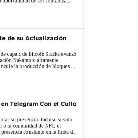
a oportunidad de ser contadas,
ón y la cultura del anime puede
o que la Fundación Animecoin está
al de fans del anime on-chain,
te de su Actualización
 de capa 2 de Bitcoin Stacks avanzó
ización Nakamoto altamente
vincule la producción de bloques de
procesamiento más rápido y
mente implementada en abril,
izando el consenso de prueba de
 en Telegram Con el Culto
otar su presencia. Incluso si solo
er o la comunidad de NFT, el
presencia constante en la línea de
to refleja la intensidad a menudo