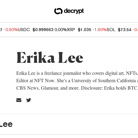
97
-0.90%
USDC
$0.999663
0.00%
XRP
$1.035
-1.90%
SOL
$73.54
-0
Erika Lee
Erika Lee is a freelance journalist who covers digital art, NFT
Editor at NFT Now. She's a University of Southern California a
CBS News, Glamour, and more. Disclosure: Erika holds BT
 Lee