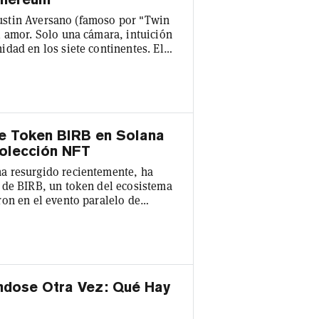
 Justin Aversano (famoso por "Twin
l amor. Solo una cámara, intuición
dad en los siete continentes. El
hivo vivo de intimidad global,
ry en Marfa, Texas, durante el Art
ión documental en el Crowley
e Token BIRB en Solana
Colección NFT
a resurgido recientemente, ha
 de BIRB, un token del ecosistema
on en el evento paralelo de
gapur, donde se reunieron los
ublicación teaser en X sugiere que
n de búhos pixelados ha pasado por
ndose Otra Vez: Qué Hay