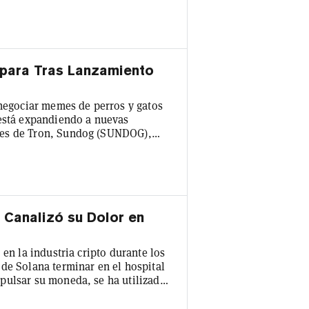
que dentro del microcosmos de las
el equipo lo llaman un culto. No
spara Tras Lanzamiento
 negociar memes de perros y gatos
 está expandiendo a nuevas
mes de Tron, Sundog (SUNDOG),
sto, causando sensación en Cripto
s de moda en la red. En el
e mercado ha aumentado a $126
 E...
 Canalizó su Dolor en
 en la industria cripto durante los
de Solana terminar en el hospital
pulsar su moneda, se ha utilizado
a aumentar el precio de una
ellas de reality shows lanzando