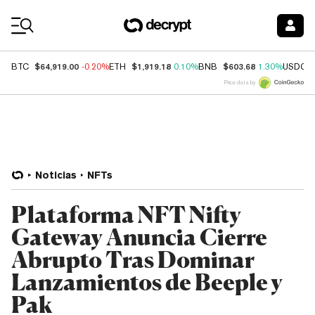
Coin Prices
$64,919.00
$1,919.18
$603.68
BTC
-0.20%
ETH
0.10%
BNB
1.30%
USDC
Price data by
Noticias
NFTs
Plataforma NFT Nifty
Gateway Anuncia Cierre
Abrupto Tras Dominar
Lanzamientos de Beeple y
Pak