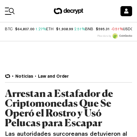
Coin Prices
$64,807.00
$1,908.99
$595.31
BTC
1.27%
ETH
2.51%
BNB
-0.51%
USDC
Price data by
Noticias
Law and Order
Arrestan a Estafador de
Criptomonedas Que Se
Operó el Rostro y Usó
Pelucas para Escapar
Las autoridades surcoreanas detuvieron al