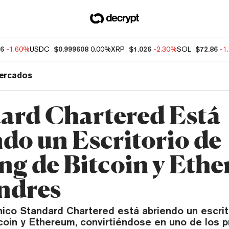
76
-1.60%
USDC
$0.999608
0.00%
XRP
$1.026
-2.30%
SOL
$72.86
-1
ercados
ard Chartered Está
do un Escritorio de
ng de Bitcoin y Eth
ndres
nico Standard Chartered está abriendo un escrit
coin y Ethereum, convirtiéndose en uno de los p