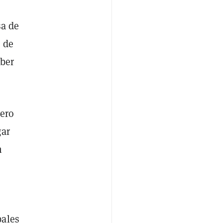
sa de
 de
aber
pero
gar
n
bales