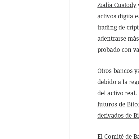
Zodia Custody
activos digital
trading de cri
adentrarse más
probado con va
Otros bancos y
debido a la re
del activo rea
futuros de Bitc
derivados de B
El Comité de B