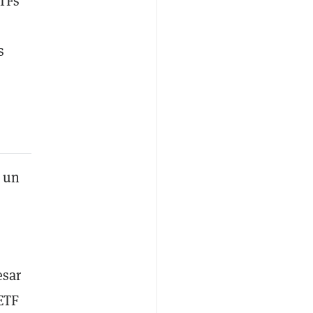
ETFs
s
o un
esar
 ETF