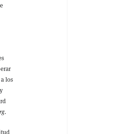
de
es
perar
 a los
y
ard
rg
.
itud