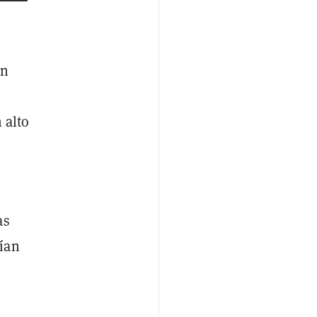
un
 alto
as
ían