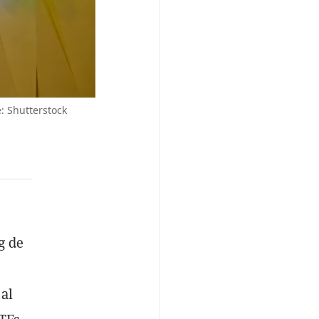
 Shutterstock
g de
 al