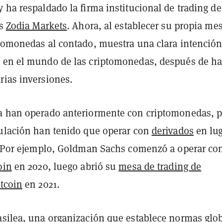
y ha respaldado la firma institucional de trading de
es
Zodia Markets
. Ahora, al establecer su propia me
ptomonedas al contado, muestra una clara intención
 en el mundo de las criptomonedas, después de h
rias inversiones.
a han operado anteriormente con criptomonedas, 
gulación han tenido que operar con
derivados
en lu
l. Por ejemplo, Goldman Sachs comenzó a operar co
oin
en 2020, luego abrió su
mesa de trading de
itcoin
en 2021.
asilea, una organización que establece
normas glo