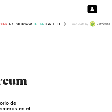
.80%
TRX
$0.326741
0.30%
FIGR_HELOC
$1.035
1.50%
HYPE
$55.68
Price data by
ereum
orio de
rimeros en el