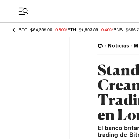
Coin Prices
BTC
$64,285.00
-0.80%
ETH
$1,903.89
-0.40%
BNB
$586.
Noticias
M
Stand
Crean
Tradi
en Lo
El banco britá
trading de Bit