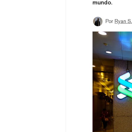
mundo.
Por
Ryan S