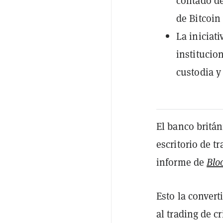
contado de
de Bitcoin
La iniciati
institucio
custodia y
El banco britá
escritorio de 
informe de
Blo
Esto la convert
al trading de c