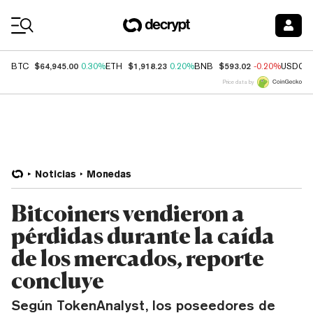
Coin Prices
$64,945.00
$1,918.23
$593.02
BTC
0.30%
ETH
0.20%
BNB
-0.20%
USDC
Price data by
Noticias
Monedas
Bitcoiners vendieron a
pérdidas durante la caída
de los mercados, reporte
concluye
Según TokenAnalyst, los poseedores de