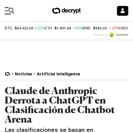
Coin Prices
$64,422.00
$1,907.68
$592.20
BTC
0.20%
ETH
1.80%
BNB
-1.00%
USDC
Price data by
Noticias
Artificial Intelligence
Claude de Anthropic
Derrota a ChatGPT en
Clasificación de Chatbot
Arena
Las clasificaciones se basan en