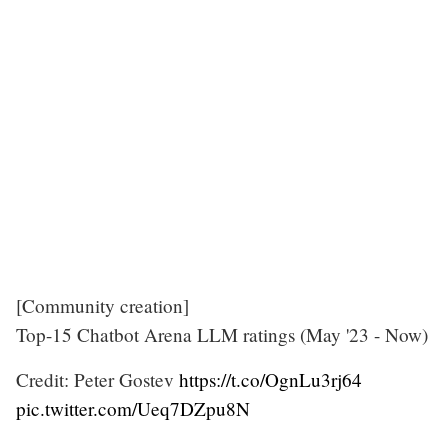
[Community creation]
Top-15 Chatbot Arena LLM ratings (May '23 - Now)
Credit: Peter Gostev
https://t.co/OgnLu3rj64
pic.twitter.com/Ueq7DZpu8N