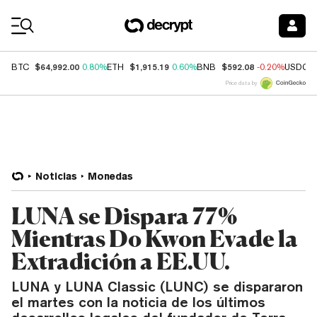
Coin Prices
$64,992.00
$1,915.19
$592.08
BTC
0.80%
ETH
0.60%
BNB
-0.20%
USDC
Price data by
Noticias
Monedas
LUNA se Dispara 77%
Mientras Do Kwon Evade la
Extradición a EE.UU.
LUNA y LUNA Classic (LUNC) se dispararon
el martes con la noticia de los últimos