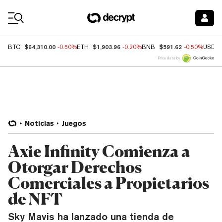
Coin Prices
$64,310.00
$1,903.96
$591.62
BTC
-0.50%
ETH
-0.20%
BNB
-0.50%
USDC
Price data by
Noticias
Juegos
Axie Infinity Comienza a
Otorgar Derechos
Comerciales a Propietarios
de NFT
Sky Mavis ha lanzado una tienda de