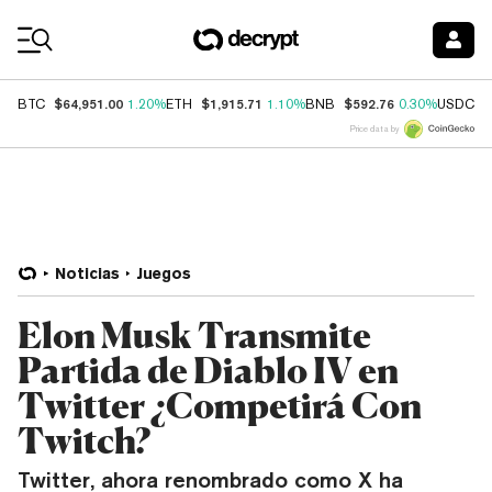
Coin Prices
$64,951.00
$1,915.71
$592.76
$
BTC
1.20%
ETH
1.10%
BNB
0.30%
USDC
Price data by
Noticias
Juegos
Elon Musk Transmite
Partida de Diablo IV en
Twitter ¿Competirá Con
Twitch?
Twitter, ahora renombrado como X ha