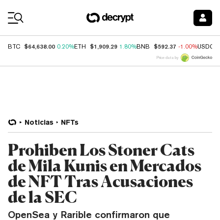
Coin Prices
$64,638.00
$1,909.29
$592.37
BTC
0.20%
ETH
1.80%
BNB
-1.00%
USDC
Price data by
Noticias
NFTs
Prohiben Los Stoner Cats
de Mila Kunis en Mercados
de NFT Tras Acusaciones
de la SEC
OpenSea y Rarible confirmaron que