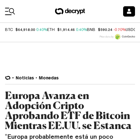
Coin Prices
$64,918.00
$1,914.46
$590.24
BTC
0.40%
ETH
0.40%
BNB
-0.70%
USDC
Price data by
Noticias
Monedas
Europa Avanza en
Adopción Cripto
Aprobando ETF de Bitcoin
Mientras EE.UU. se Estanca
"Europa probablemente está un poco