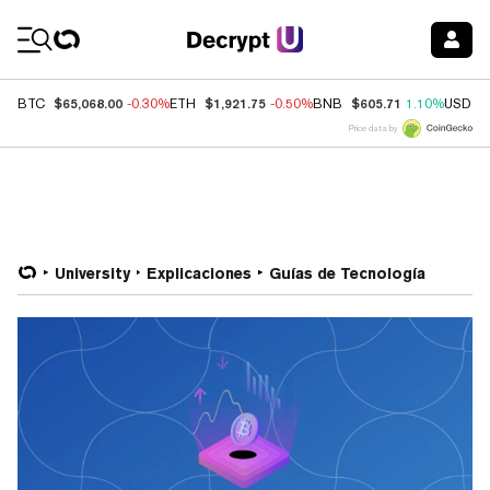
Coin Prices
$65,068.00
$1,921.75
$605.71
BTC
-0.30%
ETH
-0.50%
BNB
1.10%
USDC
Price data by
University
Explicaciones
Guías de Tecnología