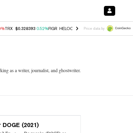
49%
TRX
$0.328393
0.52%
FIGR_HELOC
$1.032
2.95%
HYPE
$56.46
1
Price data by
ng as a writer, journalist, and ghostwriter.
 DOGE (2021)