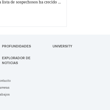
a lista de sospechosos ha crecido a
 Elon Musk. Bitcoin tiene una
mos sobre el escurridizo Satoshi
 Satoshi Nakamoto publicó un
PROFUNDIDADES
UNIVERSITY
EXPLORADOR DE
NOTICIAS
ontacto
rreras
abajos