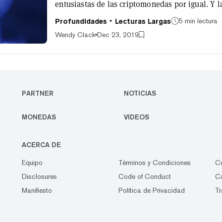
entusiastas de las criptomonedas por igual. Y l
más de una docena de personas — incluyendo a
5 min lectura
Profundidades
Lecturas Largas
década, y la caza continúa. Esto es lo que sabe
Nakamoto. Los comienzos de Bitcoin En 2008,
Wendy Clack
Dec 23, 2019
paper llamado "Bitcoin: Un sistema de...
PARTNER
NOTICIAS
MONEDAS
VIDEOS
ACERCA DE
Equipo
Términos y Condiciones
C
Disclosures
Code of Conduct
Ca
Manifiesto
Política de Privacidad
Tr