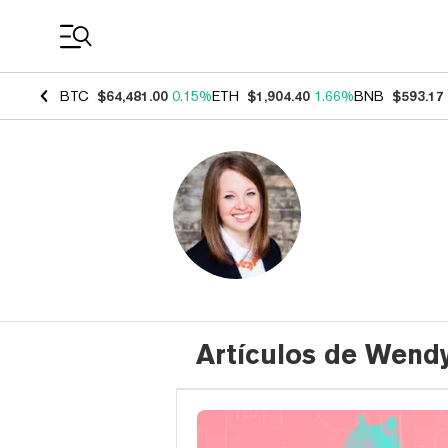
Coin Prices
BTC
$64,481.00
0.15%
ETH
$1,904.40
1.66%
BNB
$593.17
Artículos de Wend