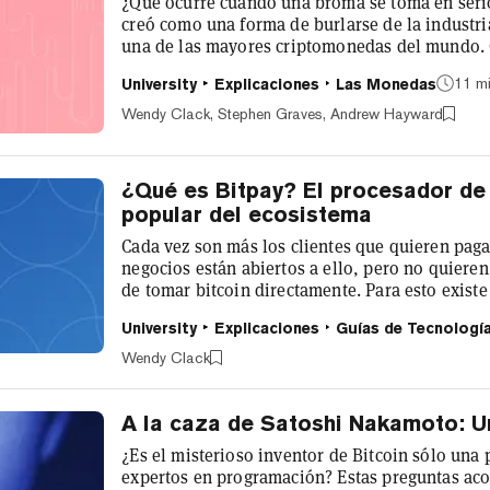
¿Qué ocurre cuando una broma se toma en seri
creó como una forma de burlarse de la industri
una de las mayores criptomonedas del mundo. 
¿Qué es Dogecoin? Dogecoin es una criptomoneda que toma su nombre del meme
11 mi
University
Explicaciones
Las Monedas
de Internet "doge". Comenzó como una forma de
rápidamente creó una comunidad de entusiastas. Ha recorrido un largo ca
Wendy Clack, Stephen Graves, Andrew Hayward
desde 2013, alcanzando brevemente una...
¿Qué es Bitpay? El procesador de
popular del ecosistema
Cada vez son más los clientes que quieren pagar
negocios están abiertos a ello, pero no quieren 
de tomar bitcoin directamente. Para esto existe 
cliente y el negocio. ¿Puede ser el puente entr
University
Explicaciones
Guías de Tecnologí
averiguamos. ¿Qué es BitPay? BitPay es el pro
grande del mundo. Fue creado como una forma 
Wendy Clack
acepten bitcoin como pago....
A la caza de Satoshi Nakamoto: Un
¿Es el misterioso inventor de Bitcoin sólo una
expertos en programación? Estas preguntas acos