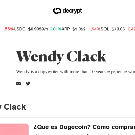
-1.55%
USDC
$0.999871
0.01%
XRP
$1.052
-1.94%
SOL
$73.66
-0.
Wendy Clack
Wendy is a copywriter with more than 10 years experience worki
y Clack
¿Qué es Dogecoin? Cómo comprar