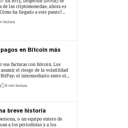
o? En 2013, Dogecoin (DOGE) se
a de las criptomonedas; ahora es
Cómo ha llegado a este punto?
n lectura
 burlarse de la industria, pero
mino
 pagos en Bitcoin más
 sus facturas con bitcoin. Los
asumir el riesgo de la volatilidad
BitPay: el intermediario entre el
e bitcoin y el resto del mundo? Lo
4 min lectura
a
cesador de pagos en Bitcoin más
fácil para que las empresas
a breve historia
 persona, o un equipo entero de
an a los periodistas y a los