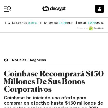
Coin Prices
$64,977.00
$1,921.03
$595.35
$
BTC
0.50%
ETH
0.40%
BNB
1.00%
USDC
Price data by
Noticias
Negocios
Coinbase Recomprará $150
Millones De Sus Bonos
Corporativos
Coinbase ha iniciado una oferta para
comprar en efectivo hasta $150 millones de