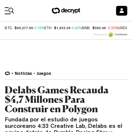
Coin Prices
$65,277.00
$1,933.29
$592.49
BTC
0.70%
ETH
0.90%
BNB
-0.20%
USDC
Price data by
Noticias
Juegos
Delabs Games Recauda
$4,7 Millones Para
Construir en Polygon
Fundada por el estudio de juegos
surcoreano 4:33 Creative Lab, Delabs es el