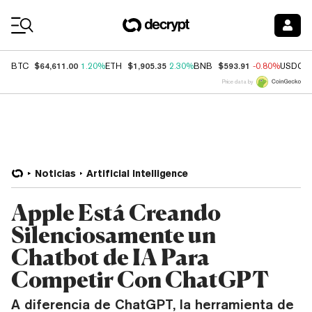
Coin Prices
$64,611.00
$1,905.35
$593.91
BTC
1.20%
ETH
2.30%
BNB
-0.80%
USDC
Price data by
Noticias
Artificial Intelligence
Apple Está Creando
Silenciosamente un
Chatbot de IA Para
Competir Con ChatGPT
A diferencia de ChatGPT, la herramienta de