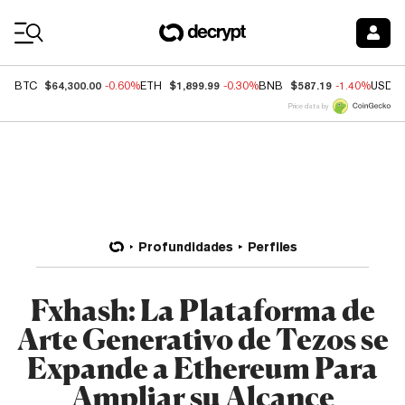
Coin Prices
$64,300.00
$1,899.99
$587.19
BTC
-0.60%
ETH
-0.30%
BNB
-1.40%
USDC
Price data by
Profundidades
Perfiles
Fxhash: La Plataforma de
Arte Generativo de Tezos se
Expande a Ethereum Para
Ampliar su Alcance