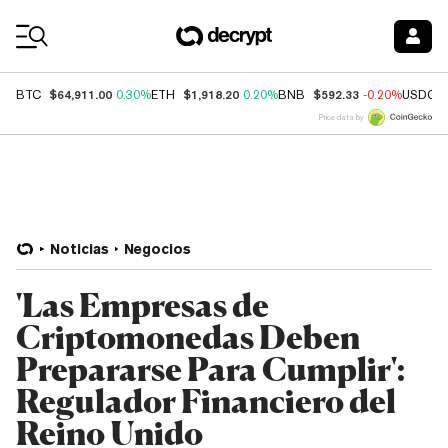
Coin Prices
$64,911.00
$1,918.20
$592.33
BTC
0.30%
ETH
0.20%
BNB
-0.20%
USDC
Price data by
Noticias
Negocios
'Las Empresas de
Criptomonedas Deben
Prepararse Para Cumplir':
Regulador Financiero del
Reino Unido